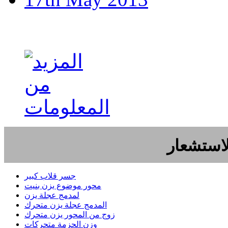
Portability taken to the n
لاستشعار
جسر قلاب كبير
محور موضوع يزن بنيت
لمدمج عجلة يزن
المدمج عجلة يزن متحرك
زوج من المحور يزن متحرك
وزن الحزمة متحركات