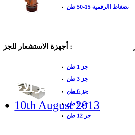
نضغاط االرقمية 15-50 طن
أجهزة الاستشعار للجز :
جز 1 طن
جز 3 طن
آخر الأخبار
جز 6 طن
10th August 2013
جز 9 طن
جز 12 طن
General Manager returns t