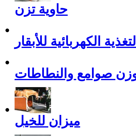
حاوية تزن
تغذية الكهربائية للأبقار
زن صوامع والنطاطات
ميزان للخيل