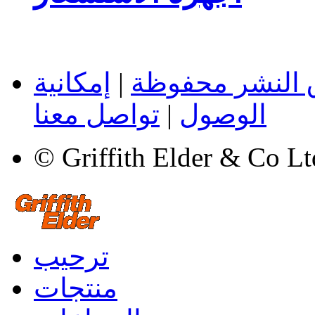
 النشر محفوظة
|
إمكانية
الوصول
|
تواصل معنا
© Griffith Elder & Co L
ترحيب
منتجات