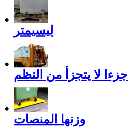
ليسيمتر
جزءا لا يتجزأ من النظم
وزنها المنصات