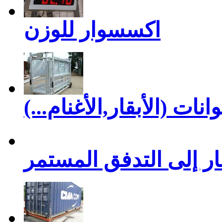
اكسسوار للوزن
نات (الأبقار,الأغنام...)
ر إلى التدفق المستمر