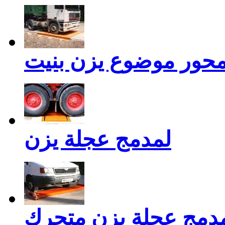
حور موضوع يزن بنيت
لمدمج عجلة يزن
مدمج عجلة يزن متحرك