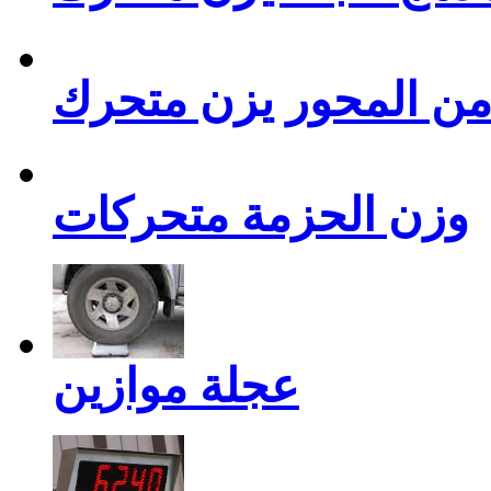
من المحور يزن متحرك
وزن الحزمة متحركات
عجلة موازين