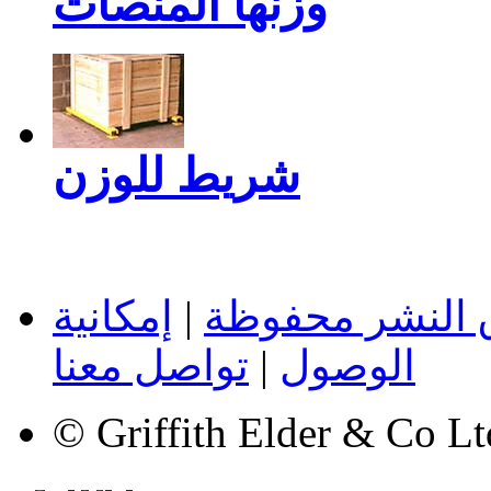
وزنها المنصات
شريط للوزن
 النشر محفوظة
|
إمكانية
الوصول
|
تواصل معنا
© Griffith Elder & Co L