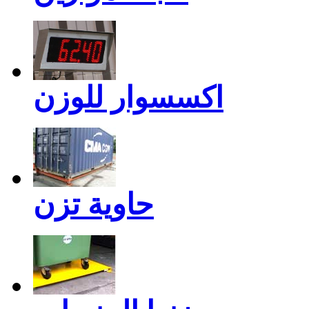
اكسسوار للوزن
حاوية تزن